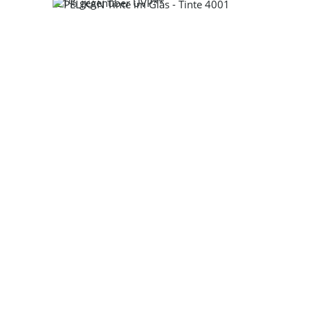
-21%
gegenüber UVP**