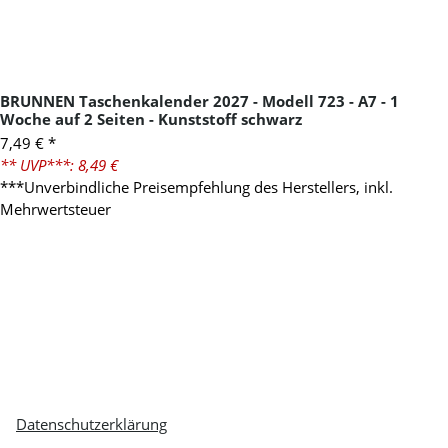
BRUNNEN Taschenkalender 2027 - Modell 723 - A7 - 1
Woche auf 2 Seiten - Kunststoff schwarz
7,49 €
*
** UVP***: 8,49 €
***Unverbindliche Preisempfehlung des Herstellers, inkl.
Mehrwertsteuer
Newsletter Abonnieren
Bitte senden Sie mir entsprechend Ihrer
Datenschutzerklärung
regelmäßig und jederzeit widerruflich
Informationen zu Ihrem Produktsortiment per E-Mail zu.