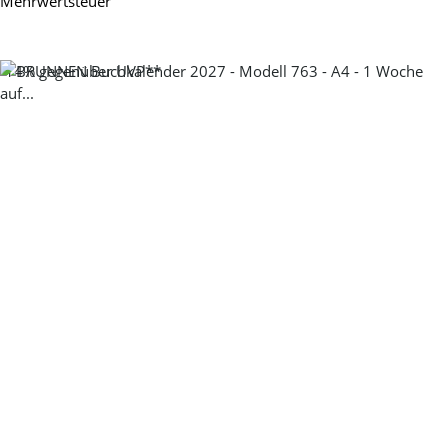
Mehrwertsteuer
-14%
gegenüber UVP**