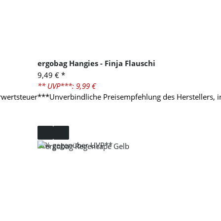
ergobag Hangies - Finja Flauschi
9,49 €
*
** UVP***: 9,99 €
rwertsteuer
***Unverbindliche Preisempfehlung des Herstellers, 
-6%
gegenüber UVP**