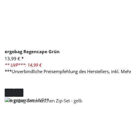
ergobag Regencape Grün
13,99 €
*
** UVP***: 14,99 €
***Unverbindliche Preisempfehlung des Herstellers, inkl. Meh
-5%
gegenüber UVP**