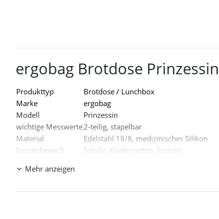
ergobag Brotdose Prinzessin 
Produkttyp
Brotdose / Lunchbox
Marke
ergobag
Modell
Prinzessin
wichtige Messwerte
2-teilig, stapelbar
Material
Edelstahl 18/8, medizinisches Silikon
Einsatzbereich
Schule, Kindergarten, Freizeit
Lieferumfang
Brotdose, Snack-Box
Mehr anzeigen
Was zeichnet die ergobag Brotdos
Die Brotdose besteht aus robustem Edelstahl und wird durch 
Welche Materialien werden verwe