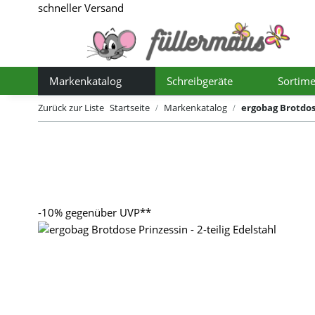
schneller Versand
Markenkatalog
Schreibgeräte
Sortime
Toggle Dropdown
Toggle Dro
Zurück zur Liste
Startseite
Markenkatalog
ergobag Brotdose
-10%
gegenüber UVP**