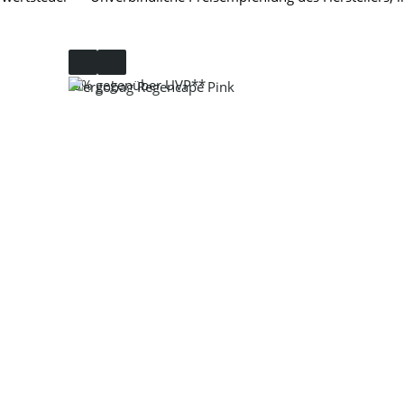
-6%
gegenüber UVP**