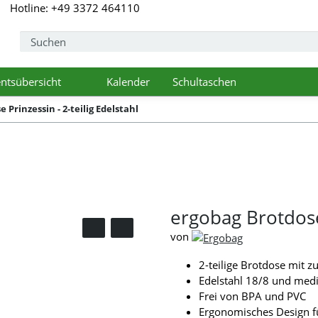
Hotline: +49 3372 464110
ntsübersicht
Kalender
Schultaschen
pdown
Toggle Dropdown
 Prinzessin - 2-teilig Edelstahl
ergobag Brotdose 
von
2-teilige Brotdose mit z
Edelstahl 18/8 und medi
Frei von BPA und PVC
Ergonomisches Design f