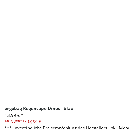
ergobag Regencape Dinos - blau
13,99 €
*
** UVP***: 14,99 €
***Unverbindliche Preisempfehlung des Herstellers, inkl. Meh