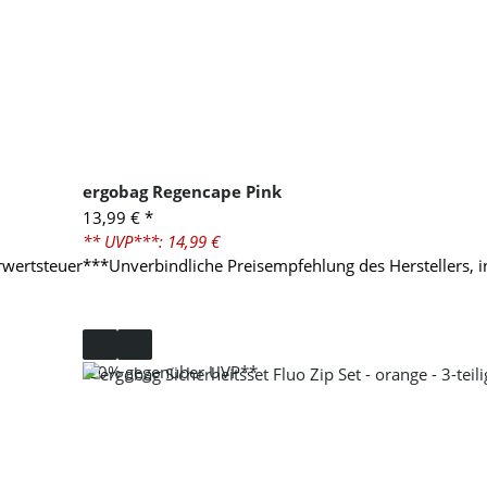
ergobag Regencape Pink
13,99 €
*
** UVP***: 14,99 €
rwertsteuer
***Unverbindliche Preisempfehlung des Herstellers, 
-20%
gegenüber UVP**