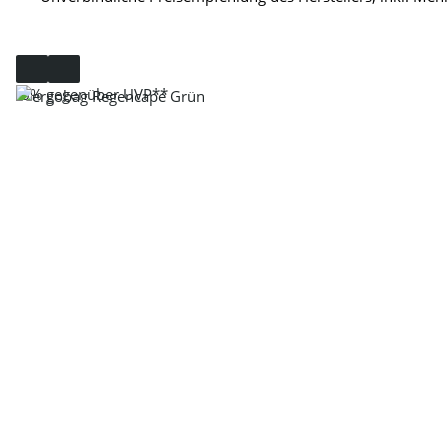
-6%
gegenüber UVP**