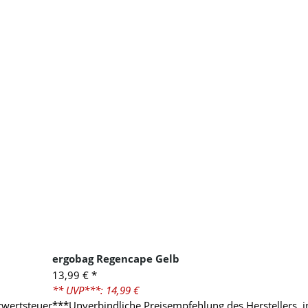
ergobag Regencape Gelb
13,99 €
*
** UVP***: 14,99 €
rwertsteuer
***Unverbindliche Preisempfehlung des Herstellers, 