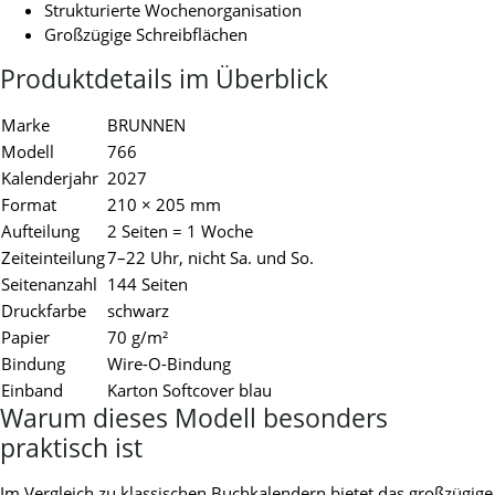
Strukturierte Wochenorganisation
Großzügige Schreibflächen
Produktdetails im Überblick
Marke
BRUNNEN
Modell
766
Kalenderjahr
2027
Format
210 × 205 mm
Aufteilung
2 Seiten = 1 Woche
Zeiteinteilung
7–22 Uhr, nicht Sa. und So.
Seitenanzahl
144 Seiten
Druckfarbe
schwarz
Papier
70 g/m²
Bindung
Wire-O-Bindung
Einband
Karton Softcover blau
Warum dieses Modell besonders
praktisch ist
Im Vergleich zu klassischen Buchkalendern bietet das großzügige