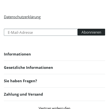
Newsletter Abonnieren
Bitte senden Sie mir entsprechend Ihrer
Datenschutzerklärung
regelmäßig und jederzeit widerruflich
Informationen zu Ihrem Produktsortiment per E-Mail zu.
Abonnieren
Abonniere
Newsletter Abonnieren
Informationen
Gesetzliche Informationen
Sie haben Fragen?
Zahlung und Versand
Vertrag widerrufen