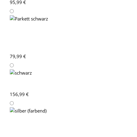
Holz rotbraun
95,99 €
Parkett schwarz
79,99 €
schwarz
156,99 €