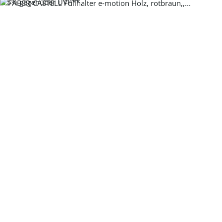
-15%
gegenüber UVP**