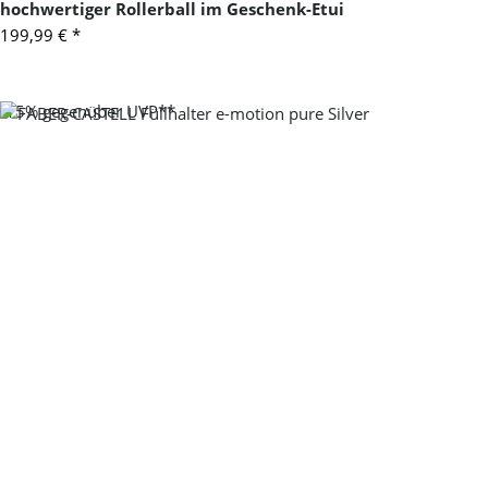
hochwertiger Rollerball im Geschenk-Etui
199,99 €
*
-15%
gegenüber UVP**