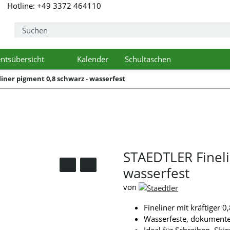
Hotline: +49 3372 464110
ntsübersicht
Kalender
Schultaschen
pdown
Toggle Dropdown
iner pigment 0,8 schwarz - wasserfest
STAEDTLER Fineli
wasserfest
von
Fineliner mit kräftiger 
Wasserfeste, dokumente