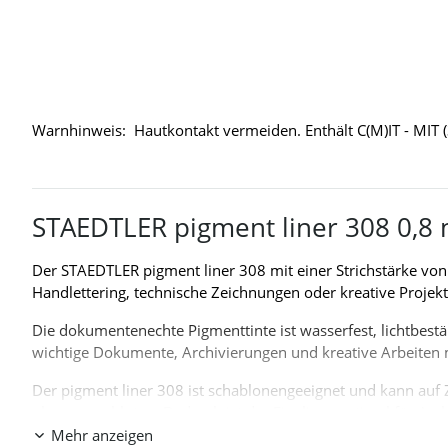
Warnhinweis:
Hautkontakt vermeiden. Enthält C(M)IT - MIT (
STAEDTLER pigment liner 308 0,8 
Der STAEDTLER pigment liner 308 mit einer Strichstärke von 0
Handlettering, technische Zeichnungen oder kreative Projekte
Die dokumentenechte Pigmenttinte ist wasserfest, lichtbestän
wichtige Dokumente, Archivierungen und kreative Arbeiten
Der pigment liner 308 ist schablonengeeignet und kann auf 
ohne auszubluten. Dadurch ist der Fineliner optimal für Ar
Mehr anzeigen