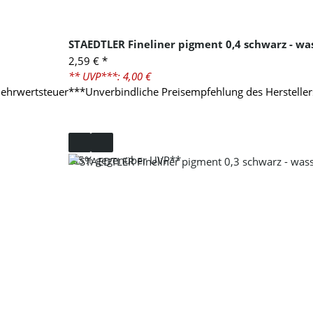
STAEDTLER Fineliner pigment 0,4 schwarz - wa
2,59 €
*
** UVP***: 4,00 €
Mehrwertsteuer
***Unverbindliche Preisempfehlung des Hersteller
-35%
gegenüber UVP**