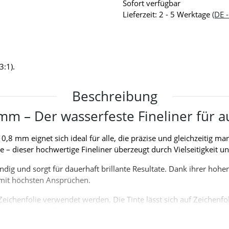
Sofort verfügbar
Lieferzeit:
2 - 5 Werktage
(DE 
3:1).
Beschreibung
mm – Der wasserfeste Fineliner für a
,8 mm eignet sich ideal für alle, die präzise und gleichzeitig mar
 – dieser hochwertige Fineliner überzeugt durch Vielseitigkeit un
dig und sorgt für dauerhaft brillante Resultate. Dank ihrer hohen
 mit höchsten Ansprüchen.
Zeichenfolie verwendet werden. Die Tinte lässt sich auf Zeichenf
chitektur, Urban Sketching, Manga, Illustrationen und technische