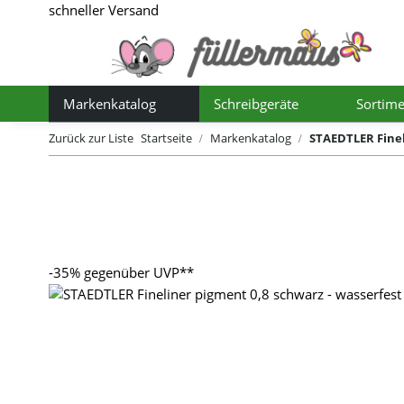
schneller Versand
Markenkatalog
Schreibgeräte
Sortime
Toggle Dropdown
Toggle Dro
Zurück zur Liste
Startseite
Markenkatalog
STAEDTLER Finel
-35%
gegenüber UVP**