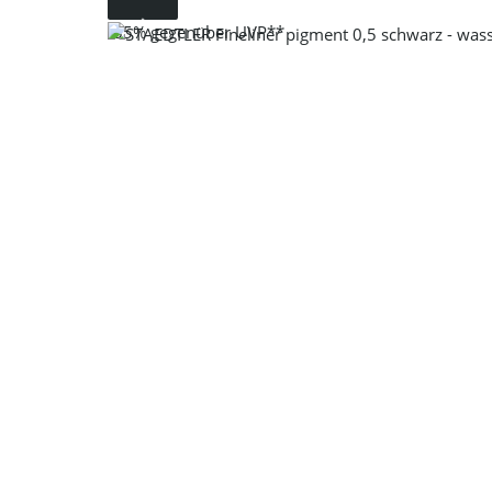
-35%
gegenüber UVP**