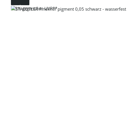
-35%
gegenüber UVP**