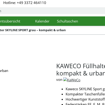
Hotline: +49 3372 464110
ntsübersicht
Kalender
Schultaschen
pdown
Toggle Dropdown
ter SKYLINE SPORT grau – kompakt & urban
KAWECO Füllhalt
kompakt & urba
von
Kaweco SKYLINE Sport g
Kompakter Taschenfüller
Hochwertiger Kunststoff
Federstärken EF, F, M, B