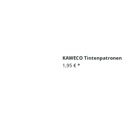
dern – werden mit großer Sorgfalt
in Deutschland gefertigt
.
KAWECO Tintenpatronen
1,95 €
*