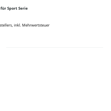
für Sport Serie
ellers, inkl. Mehrwertsteuer
ät – ein zuverlässiger Begleiter für jeden Tag. Jetzt