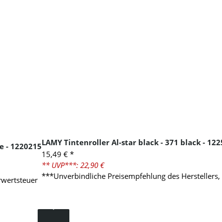
LAMY Tintenroller Al-star black - 371 black - 12
e - 1220215
15,49 €
*
** UVP***: 22,90 €
***Unverbindliche Preisempfehlung des Herstellers,
rwertsteuer