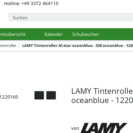
Hotline: +49 3372 464110
ntsübersicht
Kalender
Schultaschen
pdown
Toggle Dropdown
tenroller
LAMY Tintenroller Al-star oceanblue - 328 oceanblue - 122
LAMY Tintenrolle
oceanblue - 122
von