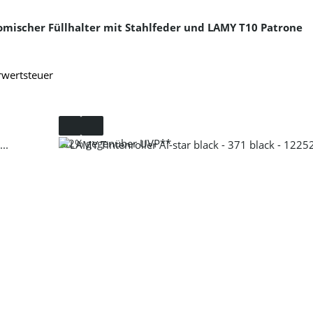
omischer Füllhalter mit Stahlfeder und LAMY T10 Patrone
rwertsteuer
-32%
gegenüber UVP**