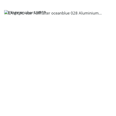
-28%
gegenüber UVP**