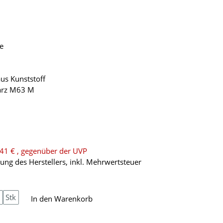
e
us Kunststoff
warz M63 M
,41 €
, gegenüber der UVP
ng des Herstellers, inkl. Mehrwertsteuer
Stk
In den Warenkorb