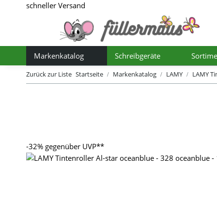
schneller Versand
Markenkatalog
Schreibgeräte
Sortime
Toggle Dropdown
Toggle Dro
Zurück zur Liste
Startseite
Markenkatalog
LAMY
LAMY Tin
-32%
gegenüber UVP**