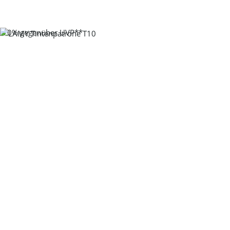
-10%
gegenüber UVP**