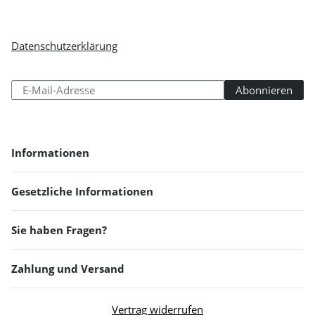
Newsletter Abonnieren
Bitte senden Sie mir entsprechend Ihrer
Datenschutzerklärung
regelmäßig und jederzeit widerruflich
Informationen zu Ihrem Produktsortiment per E-Mail zu.
Abonnieren
Abonniere
Newsletter Abonnieren
Informationen
Gesetzliche Informationen
Sie haben Fragen?
Zahlung und Versand
Vertrag widerrufen