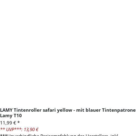
LAMY Tintenroller safari yellow - mit blauer Tintenpatrone
Lamy T10
11,99 €
*
** UVP***: 13,90 €
***Unverbindliche Preisempfehlung des Herstellers, inkl.